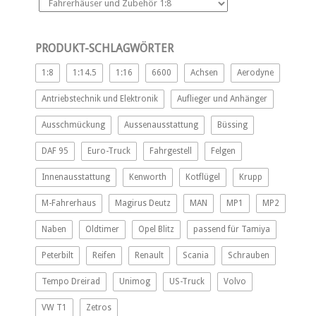
PRODUKT-SCHLAGWÖRTER
1:8
1:14.5
1:16
6600
Achsen
Aerodyne
Antriebstechnik und Elektronik
Auflieger und Anhänger
Ausschmückung
Aussenausstattung
Büssing
DAF 95
Euro-Truck
Fahrgestell
Felgen
Innenausstattung
Kenworth
Kotflügel
Krupp
M-Fahrerhaus
Magirus Deutz
MAN
MP1
MP2
Naben
Oldtimer
Opel Blitz
passend für Tamiya
Peterbilt
Reifen
Renault
Scania
Schrauben
Tempo Dreirad
Unimog
US-Truck
Volvo
VW T1
Zetros