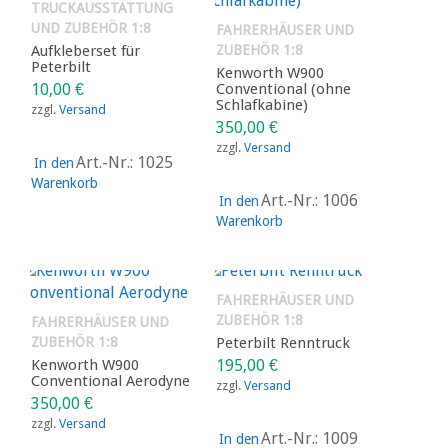
TRUCKAUSSTATTUNG
UND ZUBEHÖR 1:8
FAHRERHÄUSER UND
Aufkleberset für
ZUBEHÖR 1:8
Peterbilt
Kenworth W900
10,00
€
Conventional (ohne
Schlafkabine)
zzgl.
Versand
350,00
€
zzgl.
Versand
Art.-Nr.: 1025
In den
Warenkorb
Art.-Nr.: 1006
In den
Warenkorb
FAHRERHÄUSER UND
ZUBEHÖR 1:8
FAHRERHÄUSER UND
ZUBEHÖR 1:8
Peterbilt Renntruck
Kenworth W900
195,00
€
Conventional Aerodyne
zzgl.
Versand
350,00
€
zzgl.
Versand
Art.-Nr.: 1009
In den