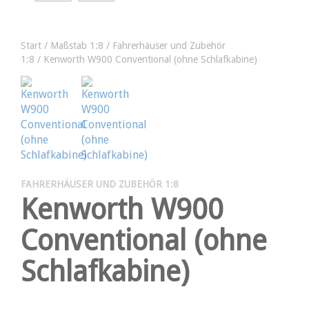
Start
/
Maßstab 1:8
/
Fahrerhäuser und Zubehör
1:8
/ Kenworth W900 Conventional (ohne Schlafkabine)
FAHRERHÄUSER UND ZUBEHÖR 1:8
Kenworth W900
Conventional (ohne
Schlafkabine)