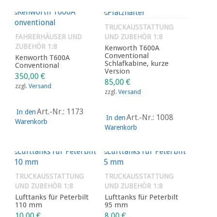
TRUCKAUSSTATTUNG
FAHRERHÄUSER UND
UND ZUBEHÖR 1:8
ZUBEHÖR 1:8
Kenworth T600A
Conventional
Kenworth T600A
Schlafkabine, kurze
Conventional
Version
350,00
€
85,00
€
zzgl.
Versand
zzgl.
Versand
Art.-Nr.: 1173
In den
Art.-Nr.: 1008
In den
Warenkorb
Warenkorb
TRUCKAUSSTATTUNG
TRUCKAUSSTATTUNG
UND ZUBEHÖR 1:8
UND ZUBEHÖR 1:8
Lufttanks für Peterbilt
Lufttanks für Peterbilt
110 mm
95 mm
10,00
€
8,00
€