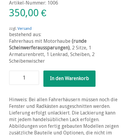
Artikel-Nummer: 1006
350,00
€
zzgl.
Versand
bestehend aus:
Fahrerhaus mit Motorhaube
(runde
Scheinwerferaussparungen)
, 2 Sitze, 1
Armaturenbrett, 1 Lenkrad, Scheiben, 2
Scheibenwischer
Kenworth
In den Warenkorb
W900
Conventional
(ohne
Hinweis: Bei allen Fahrerhäusern müssen noch die
Schlafkabine)
Fenster und Radkästen ausgeschnitten werden.
Menge
Lieferung erfolgt unlackiert. Die Lackierung kann
mit jedem handelsüblichen Lack erfolgen.
Abbildungen von fertig gebauten Modellen zeigen
zusätzliche Bauteile und Optionen, die nicht im