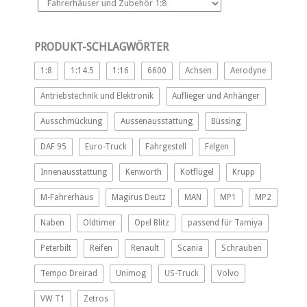
PRODUKT-SCHLAGWÖRTER
1:8
1:14.5
1:16
6600
Achsen
Aerodyne
Antriebstechnik und Elektronik
Auflieger und Anhänger
Ausschmückung
Aussenausstattung
Büssing
DAF 95
Euro-Truck
Fahrgestell
Felgen
Innenausstattung
Kenworth
Kotflügel
Krupp
M-Fahrerhaus
Magirus Deutz
MAN
MP1
MP2
Naben
Oldtimer
Opel Blitz
passend für Tamiya
Peterbilt
Reifen
Renault
Scania
Schrauben
Tempo Dreirad
Unimog
US-Truck
Volvo
VW T1
Zetros