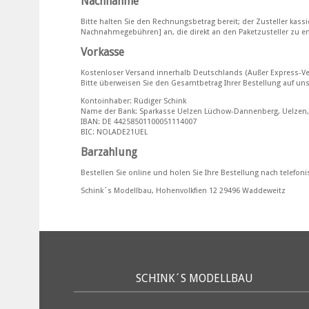
Nachnahme
Bitte halten Sie den Rechnungsbetrag bereit; der Zusteller kassi
Nachnahmegebühren] an, die direkt an den Paketzusteller zu en
Vorkasse
Kostenloser Versand innerhalb Deutschlands (Außer Express-V
Bitte überweisen Sie den Gesamtbetrag Ihrer Bestellung auf uns
Kontoinhaber: Rüdiger Schink
Name der Bank: Sparkasse Uelzen Lüchow-Dannenberg, Uelzen,
IBAN: DE 44258501100051114007
BIC: NOLADE21UEL
Barzahlung
Bestellen Sie online und holen Sie Ihre Bestellung nach telefon
Schink´s Modellbau, Hohenvolkfien 12 29496 Waddeweitz
SCHINK´S MODELLBAU