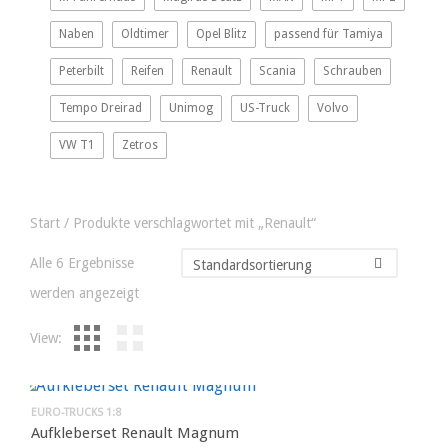
Naben
Oldtimer
Opel Blitz
passend für Tamiya
Peterbilt
Reifen
Renault
Scania
Schrauben
Tempo Dreirad
Unimog
US-Truck
Volvo
VW T1
Zetros
Start
/ Produkte verschlagwortet mit „Renault“
Alle 6 Ergebnisse
werden angezeigt
View:
EURO-TRUCKS 1:8
Aufkleberset Renault Magnum