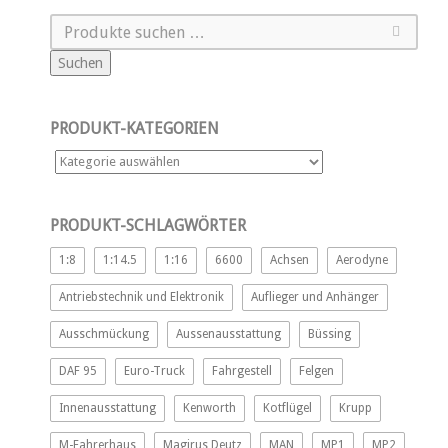
Suchen
PRODUKT-KATEGORIEN
PRODUKT-SCHLAGWÖRTER
1:8
1:14.5
1:16
6600
Achsen
Aerodyne
Antriebstechnik und Elektronik
Auflieger und Anhänger
Ausschmückung
Aussenausstattung
Büssing
DAF 95
Euro-Truck
Fahrgestell
Felgen
Innenausstattung
Kenworth
Kotflügel
Krupp
M-Fahrerhaus
Magirus Deutz
MAN
MP1
MP2