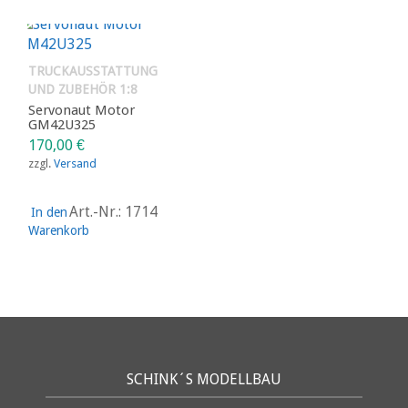
TRUCKAUSSTATTUNG
UND ZUBEHÖR 1:8
Servonaut Motor
GM42U325
170,00
€
zzgl.
Versand
Art.-Nr.: 1714
In den
Warenkorb
SCHINK´S MODELLBAU