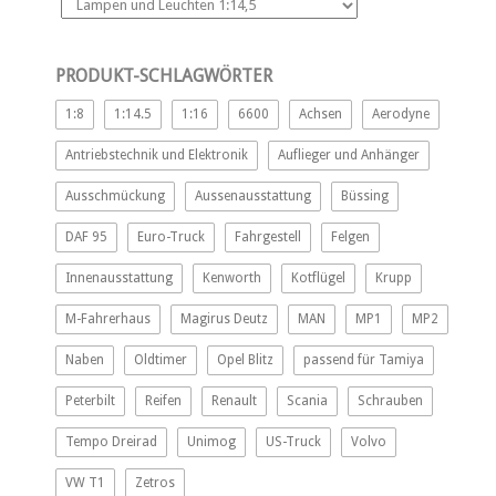
PRODUKT-SCHLAGWÖRTER
1:8
1:14.5
1:16
6600
Achsen
Aerodyne
Antriebstechnik und Elektronik
Auflieger und Anhänger
Ausschmückung
Aussenausstattung
Büssing
DAF 95
Euro-Truck
Fahrgestell
Felgen
Innenausstattung
Kenworth
Kotflügel
Krupp
M-Fahrerhaus
Magirus Deutz
MAN
MP1
MP2
Naben
Oldtimer
Opel Blitz
passend für Tamiya
Peterbilt
Reifen
Renault
Scania
Schrauben
Tempo Dreirad
Unimog
US-Truck
Volvo
VW T1
Zetros