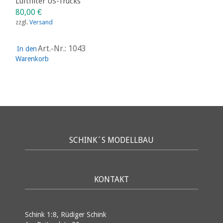
Luftfilter US-Trucks
80,00
€
zzgl.
Versand
Art.-Nr.: 1043
In den
Warenkorb
SCHINK´S MODELLBAU
KONTAKT
Schink 1:8, Rüdiger Schink