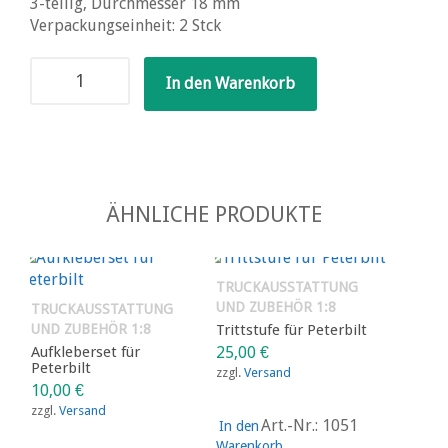
3-teilig, Durchmesser 18 mm
Verpackungseinheit: 2 Stck
Dreikammer-
In den Warenkorb
Rückleuchten
Menge
ÄHNLICHE PRODUKTE
TRUCKAUSSTATTUNG
UND ZUBEHÖR 1:8
TRUCKAUSSTATTUNG
UND ZUBEHÖR 1:8
Trittstufe für Peterbilt
Aufkleberset für
25,00
€
Peterbilt
zzgl.
Versand
10,00
€
zzgl.
Versand
Art.-Nr.: 1051
In den
Warenkorb