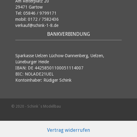
Am Reiterplatz 20
29471 Gartow
Tel: 05846 / 9799171
mobil: 0172 / 7582436
verkauf@schink-1-8.de
BANKVERBINDUNG
Sparkasse Uelzen Lüchow-Dannenberg, Uelzen,
Lüneburger Heide
IBAN: DE 44258501100051114007
BIC: NOLADE21UEL
Kontoinhaber: Rüdiger Schink
© 2020 - Schink´s Modellbau
Vertrag widerrufen