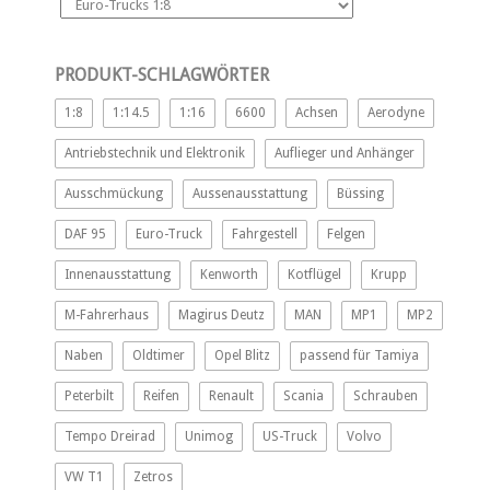
PRODUKT-SCHLAGWÖRTER
1:8
1:14.5
1:16
6600
Achsen
Aerodyne
Antriebstechnik und Elektronik
Auflieger und Anhänger
Ausschmückung
Aussenausstattung
Büssing
DAF 95
Euro-Truck
Fahrgestell
Felgen
Innenausstattung
Kenworth
Kotflügel
Krupp
M-Fahrerhaus
Magirus Deutz
MAN
MP1
MP2
Naben
Oldtimer
Opel Blitz
passend für Tamiya
Peterbilt
Reifen
Renault
Scania
Schrauben
Tempo Dreirad
Unimog
US-Truck
Volvo
VW T1
Zetros