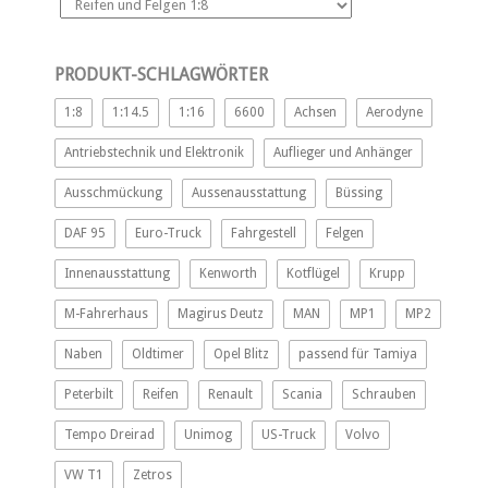
PRODUKT-SCHLAGWÖRTER
1:8
1:14.5
1:16
6600
Achsen
Aerodyne
Antriebstechnik und Elektronik
Auflieger und Anhänger
Ausschmückung
Aussenausstattung
Büssing
DAF 95
Euro-Truck
Fahrgestell
Felgen
Innenausstattung
Kenworth
Kotflügel
Krupp
M-Fahrerhaus
Magirus Deutz
MAN
MP1
MP2
Naben
Oldtimer
Opel Blitz
passend für Tamiya
Peterbilt
Reifen
Renault
Scania
Schrauben
Tempo Dreirad
Unimog
US-Truck
Volvo
VW T1
Zetros