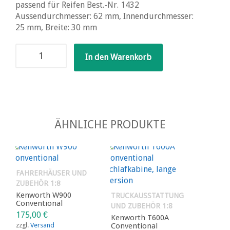
passend für Reifen Best.-Nr. 1432
Aussendurchmesser: 62 mm, Innendurchmesser:
25 mm, Breite: 30 mm
Felge
In den Warenkorb
für
Tiefladerreifen
Menge
ÄHNLICHE PRODUKTE
FAHRERHÄUSER UND
ZUBEHÖR 1:8
Kenworth W900
TRUCKAUSSTATTUNG
Conventional
UND ZUBEHÖR 1:8
175,00
€
Kenworth T600A
zzgl.
Versand
Conventional