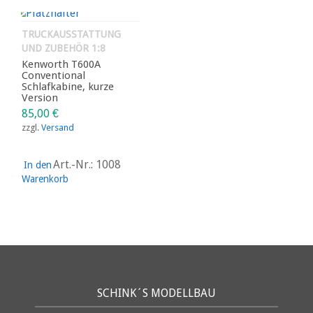
TRUCKAUSSTATTUNG
UND ZUBEHÖR 1:8
Kenworth T600A
Conventional
Schlafkabine, kurze
Version
85,00
€
zzgl.
Versand
Art.-Nr.: 1008
In den
Warenkorb
SCHINK´S MODELLBAU