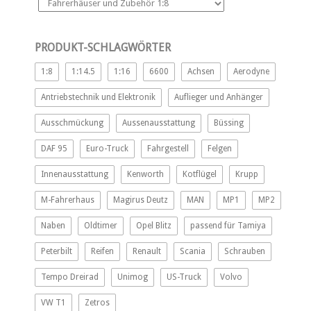
PRODUKT-SCHLAGWÖRTER
1:8
1:14.5
1:16
6600
Achsen
Aerodyne
Antriebstechnik und Elektronik
Auflieger und Anhänger
Ausschmückung
Aussenausstattung
Büssing
DAF 95
Euro-Truck
Fahrgestell
Felgen
Innenausstattung
Kenworth
Kotflügel
Krupp
M-Fahrerhaus
Magirus Deutz
MAN
MP1
MP2
Naben
Oldtimer
Opel Blitz
passend für Tamiya
Peterbilt
Reifen
Renault
Scania
Schrauben
Tempo Dreirad
Unimog
US-Truck
Volvo
VW T1
Zetros