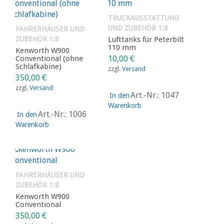
TRUCKAUSSTATTUNG
UND ZUBEHÖR 1:8
FAHRERHÄUSER UND
ZUBEHÖR 1:8
Lufttanks für Peterbilt
110 mm
Kenworth W900
Conventional (ohne
10,00
€
Schlafkabine)
zzgl.
Versand
350,00
€
zzgl.
Versand
Art.-Nr.: 1047
In den
Warenkorb
Art.-Nr.: 1006
In den
Warenkorb
FAHRERHÄUSER UND
ZUBEHÖR 1:8
Kenworth W900
Conventional
350,00
€