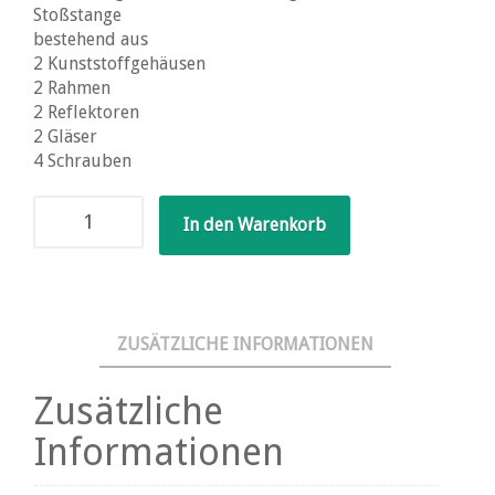
Stoßstange
bestehend aus
2 Kunststoffgehäusen
2 Rahmen
2 Reflektoren
2 Gläser
4 Schrauben
Nebelscheinwerfer
In den Warenkorb
oder
Fernlicht
mit
gelben
Gläsern
ZUSÄTZLICHE INFORMATIONEN
Menge
Zusätzliche
Informationen