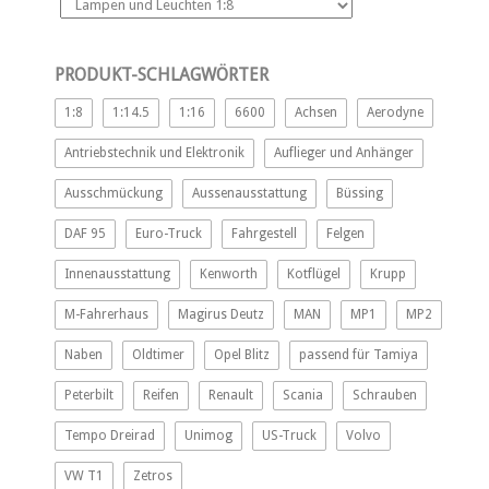
PRODUKT-SCHLAGWÖRTER
1:8
1:14.5
1:16
6600
Achsen
Aerodyne
Antriebstechnik und Elektronik
Auflieger und Anhänger
Ausschmückung
Aussenausstattung
Büssing
DAF 95
Euro-Truck
Fahrgestell
Felgen
Innenausstattung
Kenworth
Kotflügel
Krupp
M-Fahrerhaus
Magirus Deutz
MAN
MP1
MP2
Naben
Oldtimer
Opel Blitz
passend für Tamiya
Peterbilt
Reifen
Renault
Scania
Schrauben
Tempo Dreirad
Unimog
US-Truck
Volvo
VW T1
Zetros