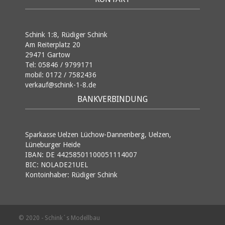
Schink 1:8, Rüdiger Schink
Am Reiterplatz 20
29471 Gartow
Tel: 05846 / 9799171
mobil: 0172 / 7582436
verkauf@schink-1-8.de
BANKVERBINDUNG
Sparkasse Uelzen Lüchow-Dannenberg, Uelzen,
Lüneburger Heide
IBAN: DE 44258501100051114007
BIC: NOLADE21UEL
Kontoinhaber: Rüdiger Schink
© 2020 - Schink´s Modellbau