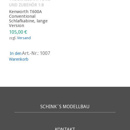
UND ZUBEHÖR 1:8
Kenworth T600A
Conventional
Schlafkabine, lange
Version
105,00
€
zzgl.
Versand
Art.-Nr.: 1007
In den
Warenkorb
SCHINK´S MODELLBAU
KONTAKT