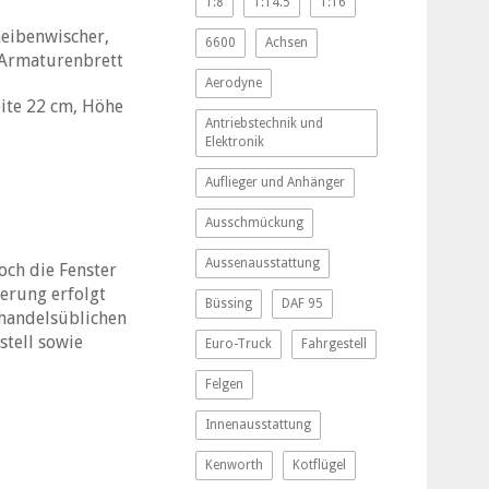
1:8
1:14.5
1:16
heibenwischer,
6600
Achsen
, Armaturenbrett
Aerodyne
ite 22 cm, Höhe
Antriebstechnik und
Elektronik
Auflieger und Anhänger
Ausschmückung
Aussenausstattung
och die Fenster
erung erfolgt
Büssing
DAF 95
 handelsüblichen
stell sowie
Euro-Truck
Fahrgestell
Felgen
Innenausstattung
Kenworth
Kotflügel