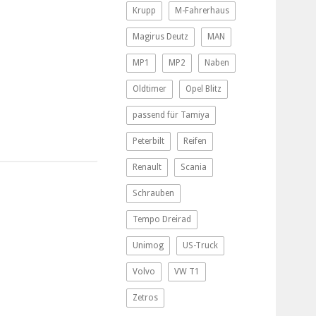
Krupp
M-Fahrerhaus
Magirus Deutz
MAN
MP1
MP2
Naben
Oldtimer
Opel Blitz
passend für Tamiya
Peterbilt
Reifen
Renault
Scania
Schrauben
Tempo Dreirad
Unimog
US-Truck
Volvo
VW T1
Zetros