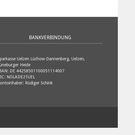
BANKVERBINDUNG
parkasse Uelzen Lüchow-Dannenberg, Uelzen,
üneburger Heide
BAN: DE 44258501100051114007
IC: NOLADE21UEL
ontoinhaber: Rüdiger Schink