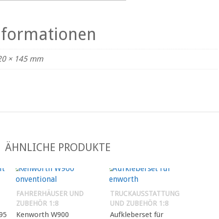
Informationen
20 × 145 mm
ÄHNLICHE PRODUKTE
FAHRERHÄUSER UND
TRUCKAUSSTATTUNG
ZUBEHÖR 1:8
UND ZUBEHÖR 1:8
 95
Kenworth W900
Aufkleberset für