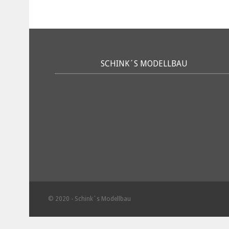
SCHINK´S MODELLBAU
© 2020 - Schink´s Modellbau