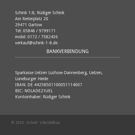
Schink 1:8, Rüdiger Schink
Am Reiterplatz 20
29471 Gartow
Tel: 05846 / 9799171
mobil: 0172 / 7582436
verkauf@schink-1-8.de
BANKVERBINDUNG
Sparkasse Uelzen Lüchow-Dannenberg, Uelzen,
Lüneburger Heide
IBAN: DE 44258501100051114007
BIC: NOLADE21UEL
Kontoinhaber: Rüdiger Schink
© 2020 - Schink´s Modellbau