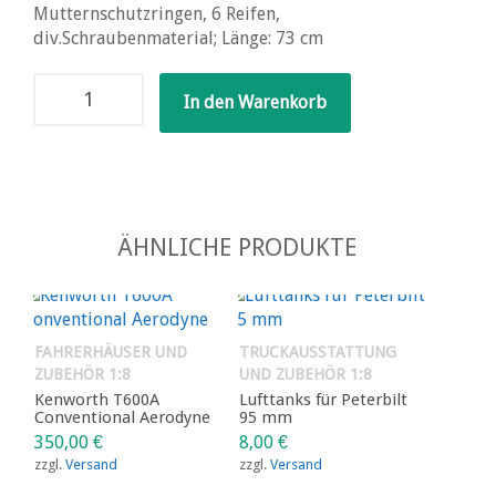
Mutternschutzringen, 6 Reifen,
div.Schraubenmaterial; Länge: 73 cm
Zweiachs-
In den Warenkorb
Euro-
Fahrgestell
Menge
ÄHNLICHE PRODUKTE
FAHRERHÄUSER UND
TRUCKAUSSTATTUNG
ZUBEHÖR 1:8
UND ZUBEHÖR 1:8
Kenworth T600A
Lufttanks für Peterbilt
Conventional Aerodyne
95 mm
350,00
€
8,00
€
zzgl.
Versand
zzgl.
Versand