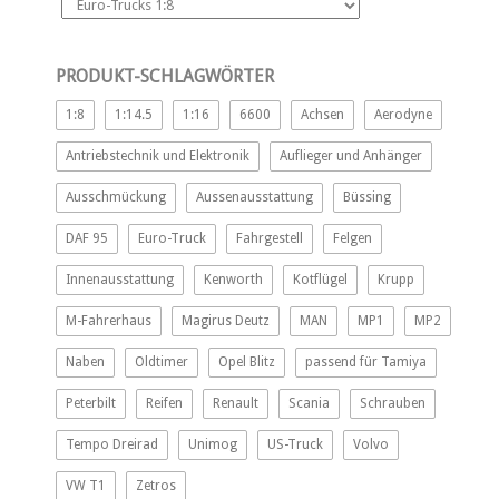
PRODUKT-SCHLAGWÖRTER
1:8
1:14.5
1:16
6600
Achsen
Aerodyne
Antriebstechnik und Elektronik
Auflieger und Anhänger
Ausschmückung
Aussenausstattung
Büssing
DAF 95
Euro-Truck
Fahrgestell
Felgen
Innenausstattung
Kenworth
Kotflügel
Krupp
M-Fahrerhaus
Magirus Deutz
MAN
MP1
MP2
Naben
Oldtimer
Opel Blitz
passend für Tamiya
Peterbilt
Reifen
Renault
Scania
Schrauben
Tempo Dreirad
Unimog
US-Truck
Volvo
VW T1
Zetros