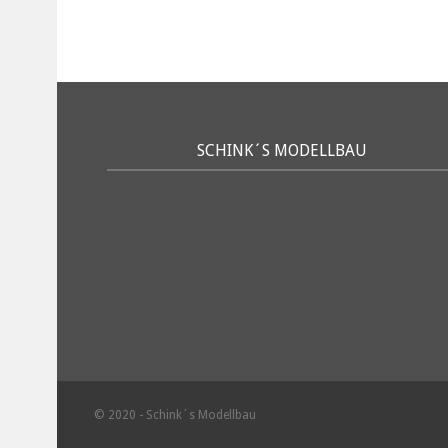
SCHINK´S MODELLBAU
© 2020 - Schink´s Modellbau