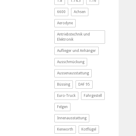
1:8
1:14.5
1:16
6600
Achsen
Aerodyne
Antriebstechnik und
Elektronik
Auflieger und Anhänger
Ausschmückung
Aussenausstattung
Büssing
DAF 95
Euro-Truck
Fahrgestell
Felgen
Innenausstattung
Kenworth
Kotflügel