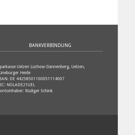
BANKVERBINDUNG
parkasse Uelzen Lüchow-Dannenberg, Uelzen,
üneburger Heide
BAN: DE 44258501100051114007
IC: NOLADE21UEL
ontoinhaber: Rüdiger Schink