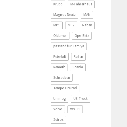
Krupp
M-Fahrerhaus
Magirus Deutz
MAN
MP1
MP2
Naben
Oldtimer
Opel Blitz
passend für Tamiya
Peterbilt
Reifen
Renault
Scania
Schrauben
Tempo Dreirad
Unimog
US-Truck
Volvo
VW T1
Zetros