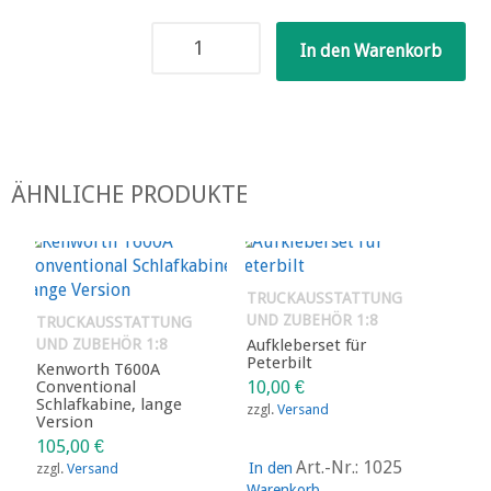
Aufkleberset
In den Warenkorb
Scania
Menge
ÄHNLICHE PRODUKTE
TRUCKAUSSTATTUNG
UND ZUBEHÖR 1:8
TRUCKAUSSTATTUNG
UND ZUBEHÖR 1:8
Aufkleberset für
Peterbilt
Kenworth T600A
Conventional
10,00
€
Schlafkabine, lange
zzgl.
Versand
Version
105,00
€
Art.-Nr.: 1025
In den
zzgl.
Versand
Warenkorb