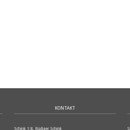
KONTAKT
Schink 1:8, Rüdiger Schink
S