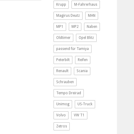
Krupp
M-Fahrerhaus
Magirus Deutz
MAN
MP1
MP2
Naben
Oldtimer
Opel Blitz
passend für Tamiya
Peterbilt
Reifen
Renault
Scania
Schrauben
Tempo Dreirad
Unimog
US-Truck
Volvo
VW T1
Zetros