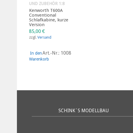
UND ZUBEHÖR 1:8
Kenworth T600A
Conventional
Schlafkabine, kurze
Version
85,00
€
zzgl.
Versand
Art.-Nr.: 1008
In den
Warenkorb
SCHINK´S MODELLBAU