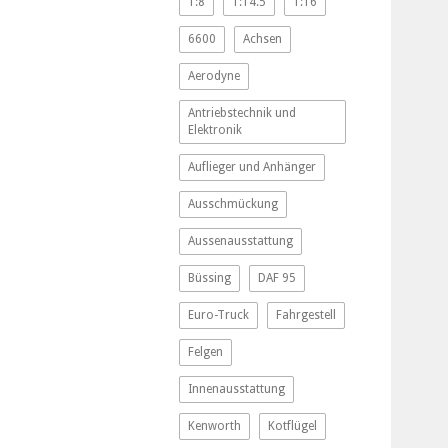
1:8
1:14.5
1:16
6600
Achsen
Aerodyne
Antriebstechnik und
Elektronik
Auflieger und Anhänger
Ausschmückung
Aussenausstattung
Büssing
DAF 95
Euro-Truck
Fahrgestell
Felgen
Innenausstattung
Kenworth
Kotflügel