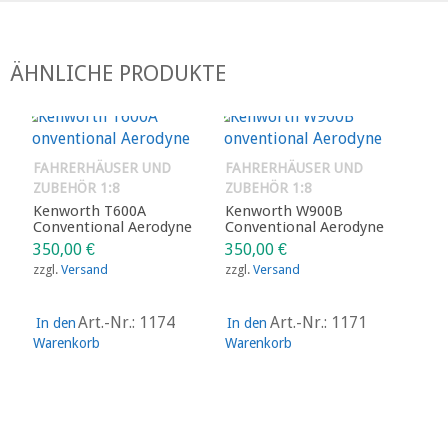
ÄHNLICHE PRODUKTE
FAHRERHÄUSER UND
FAHRERHÄUSER UND
ZUBEHÖR 1:8
ZUBEHÖR 1:8
Kenworth T600A
Kenworth W900B
Conventional Aerodyne
Conventional Aerodyne
350,00
€
350,00
€
zzgl.
Versand
zzgl.
Versand
Art.-Nr.: 1174
Art.-Nr.: 1171
In den
In den
Warenkorb
Warenkorb