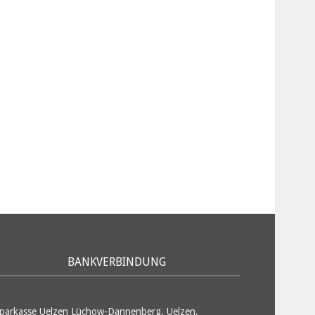
BANKVERBINDUNG
parkasse Uelzen Lüchow-Dannenberg, Uelzen,