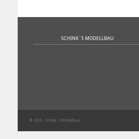
SCHINK´S MODELLBAU
© 2020 - Schink´s Modellbau