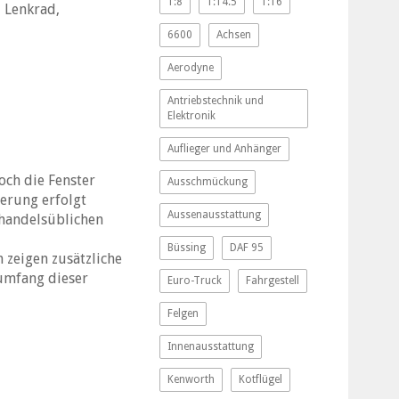
1:8
1:14.5
1:16
, Lenkrad,
6600
Achsen
Aerodyne
Antriebstechnik und
Elektronik
Auflieger und Anhänger
och die Fenster
Ausschmückung
erung erfolgt
Aussenausstattung
 handelsüblichen
Büssing
DAF 95
 zeigen zusätzliche
rumfang dieser
Euro-Truck
Fahrgestell
Felgen
Innenausstattung
Kenworth
Kotflügel