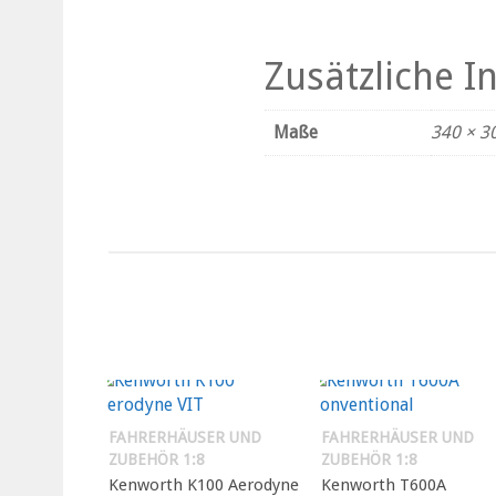
Zusätzliche 
Maße
340 × 3
FAHRERHÄUSER UND
FAHRERHÄUSER UND
ZUBEHÖR 1:8
ZUBEHÖR 1:8
Kenworth K100 Aerodyne
Kenworth T600A