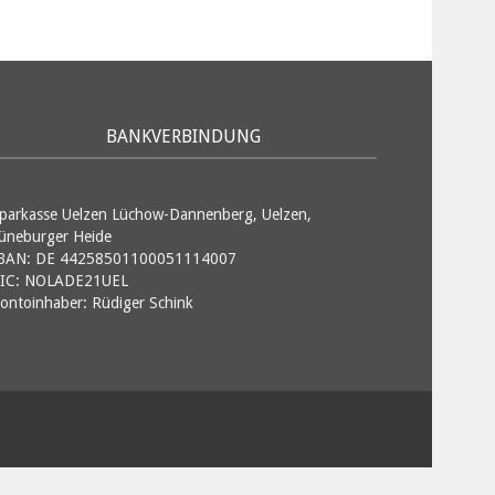
BANKVERBINDUNG
parkasse Uelzen Lüchow-Dannenberg, Uelzen,
üneburger Heide
BAN: DE 44258501100051114007
IC: NOLADE21UEL
ontoinhaber: Rüdiger Schink