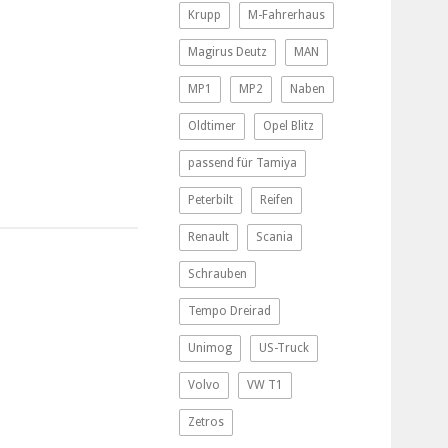
Krupp
M-Fahrerhaus
Magirus Deutz
MAN
MP1
MP2
Naben
Oldtimer
Opel Blitz
passend für Tamiya
Peterbilt
Reifen
Renault
Scania
Schrauben
Tempo Dreirad
Unimog
US-Truck
Volvo
VW T1
Zetros