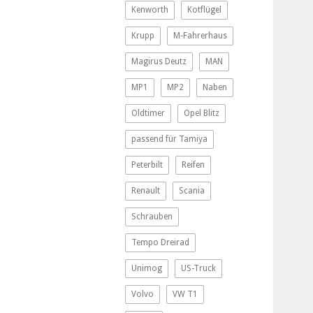
Kenworth
Kotflügel
Krupp
M-Fahrerhaus
Magirus Deutz
MAN
MP1
MP2
Naben
Oldtimer
Opel Blitz
passend für Tamiya
Peterbilt
Reifen
Renault
Scania
Schrauben
Tempo Dreirad
Unimog
US-Truck
Volvo
VW T1