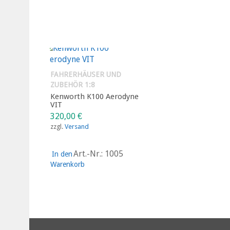
FAHRERHÄUSER UND
ZUBEHÖR 1:8
Kenworth K100 Aerodyne
VIT
320,00
€
zzgl.
Versand
Art.-Nr.: 1005
In den
Warenkorb