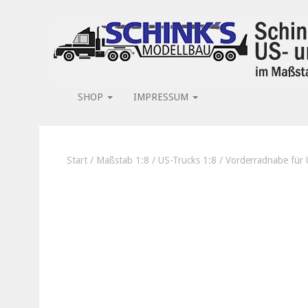
SHOP
IMPRESSUM
Start
/
Maßstab 1:8
/
US-Trucks 1:8
/ Vorderradnabe für 