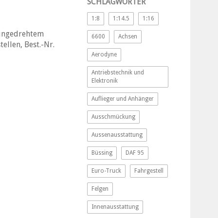
SCHLAGWÖRTER
1:8
1:14.5
1:16
eingedrehtem
6600
Achsen
ellen, Best.-Nr.
Aerodyne
Antriebstechnik und
Elektronik
Auflieger und Anhänger
Ausschmückung
Aussenausstattung
Büssing
DAF 95
Euro-Truck
Fahrgestell
Felgen
Innenausstattung