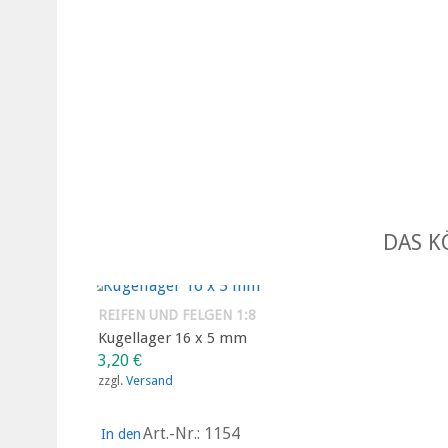
DAS K
REIFEN UND FELGEN 1:8
Kugellager 16 x 5 mm
3,20
€
zzgl.
Versand
Art.-Nr.: 1154
In den