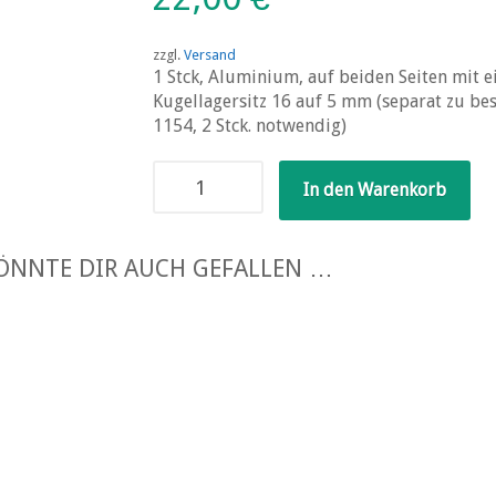
zzgl.
Versand
1 Stck, Aluminium, auf beiden Seiten mit 
Kugellagersitz 16 auf 5 mm (separat zu best
1154, 2 Stck. notwendig)
Vorderradnabe
In den Warenkorb
für
US-
Truck
ÖNNTE DIR AUCH GEFALLEN …
Menge