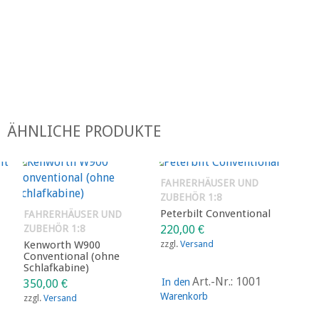
ÄHNLICHE PRODUKTE
FAHRERHÄUSER UND
ZUBEHÖR 1:8
Peterbilt Conventional
FAHRERHÄUSER UND
ZUBEHÖR 1:8
220,00
€
Kenworth W900
zzgl.
Versand
Conventional (ohne
Schlafkabine)
Art.-Nr.: 1001
In den
350,00
€
Warenkorb
zzgl.
Versand