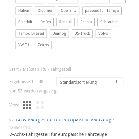
Naben
Oldtimer
Opel Blitz
passend für Tamiya
Peterbilt
Reifen
Renault
Scania
Schrauben
Tempo Dreirad
Unimog
US-Truck
Volvo
VW T1
Zetros
Start
/
Maßstab 1:8
/ Fahrgestell
Ergebnisse 1 – 48
von 53 werden angezeigt
View:
FAHRGESTELL
2-Achs-Fahrgestell für europäische Fahrzeuge