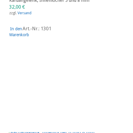
Art.-Nr.: 1123
In den
Warenkorb
FAHRGESTELL
Kardangelenk, Innenlöcher 8 mm
19,00
€
zzgl.
Versand
Art.-Nr.: 1122
In den
Warenkorb