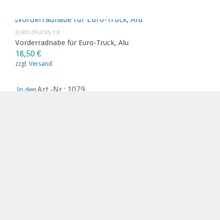
EURO-TRUCKS 1:8
Vorderradnabe für Euro-Truck, Alu
18,50
€
zzgl.
Versand
Art.-Nr.: 1079
In den
Warenkorb
1
2
→
SCHINK´S MODELLBAU