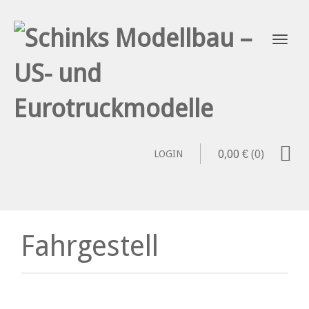
0,00
€
(0)
LOGIN
Fahrgestell