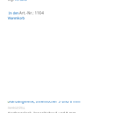
Art.-Nr.: 1104
In den
Warenkorb
FAHRGESTELL
Kardangelenk, Innenlöcher 5 und 8 mm
32,00
€
zzgl.
Versand
Art.-Nr.: 1301
In den
Warenkorb
FAHRGESTELL
Kardangelenk, Innenlöcher 6 und 8 mm
32,00
€
zzgl.
Versand