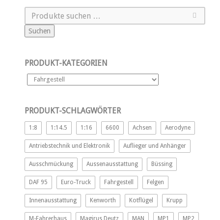
Suchen
PRODUKT-KATEGORIEN
PRODUKT-SCHLAGWÖRTER
1:8
1:14.5
1:16
6600
Achsen
Aerodyne
Antriebstechnik und Elektronik
Auflieger und Anhänger
Ausschmückung
Aussenausstattung
Büssing
DAF 95
Euro-Truck
Fahrgestell
Felgen
Innenausstattung
Kenworth
Kotflügel
Krupp
M-Fahrerhaus
Magirus Deutz
MAN
MP1
MP2