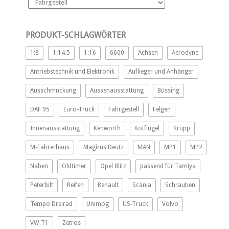
PRODUKT-SCHLAGWÖRTER
1:8
1:14.5
1:16
6600
Achsen
Aerodyne
Antriebstechnik und Elektronik
Auflieger und Anhänger
Ausschmückung
Aussenausstattung
Büssing
DAF 95
Euro-Truck
Fahrgestell
Felgen
Innenausstattung
Kenworth
Kotflügel
Krupp
M-Fahrerhaus
Magirus Deutz
MAN
MP1
MP2
Naben
Oldtimer
Opel Blitz
passend für Tamiya
Peterbilt
Reifen
Renault
Scania
Schrauben
Tempo Dreirad
Unimog
US-Truck
Volvo
VW T1
Zetros