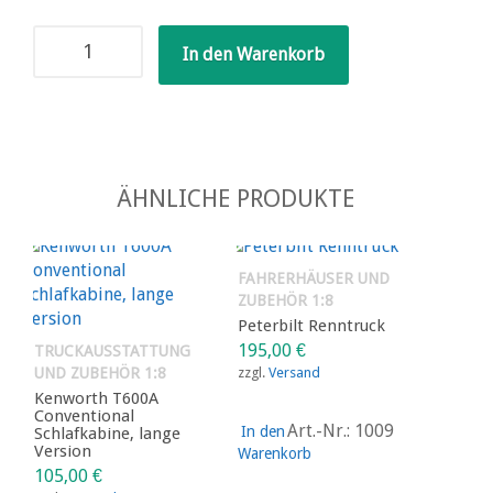
Kardangelenk,
In den Warenkorb
Innenlöcher
5
und
8
mm
Menge
ÄHNLICHE PRODUKTE
FAHRERHÄUSER UND
ZUBEHÖR 1:8
Peterbilt Renntruck
195,00
€
TRUCKAUSSTATTUNG
UND ZUBEHÖR 1:8
zzgl.
Versand
Kenworth T600A
Conventional
Art.-Nr.: 1009
In den
Schlafkabine, lange
Version
Warenkorb
105,00
€