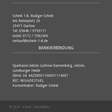
Schink 1:8, Rüdiger Schink
Am Reiterplatz 20
29471 Gartow
Tel: 05846 / 9799171
mobil: 0172 / 7582436
verkauf@schink-1-8.de
BANKVERBINDUNG
Sparkasse Uelzen Lüchow-Dannenberg, Uelzen,
Lüneburger Heide
IBAN: DE 44258501100051114007
BIC: NOLADE21UEL
Kontoinhaber: Rüdiger Schink
© 2020 - Schink´s Modellbau